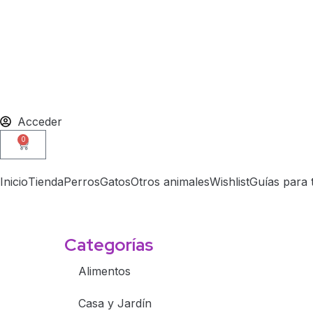
Ir
al
contenido
Acceder
0
Carrito
Inicio
Tienda
Perros
Gatos
Otros animales
Wishlist
Guías para 
Categorías
Alimentos
Casa y Jardín