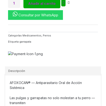
Afoxocan2-
Añadir al carrito
4kg
|
Consultar por WhatsApp
Antiparasitario
Masticable
para
Perros
|
Categorías
Medicamentos
,
Perros
Pulgas
Etiqueta
garrapata
y
Garrapatas
cantidad
Descripción
AFOXOCAN® — Antiparasitario Oral de Acción
Sistémica
Las pulgas y garrapatas no solo molestan a tu perro —
transmiten