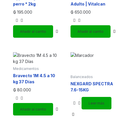
perro * 2kg
Adulto | Vitalcan
₲
195.000
₲
650.000
Añadir al carrito
Añadir al carrito
Medicamentos
Bravecto 1M 4.5 a 10
Balanceados
kg 37 Días
NEXGARD SPECTRA
₲
80.000
7.6-15KG
Leer más
Añadir al carrito