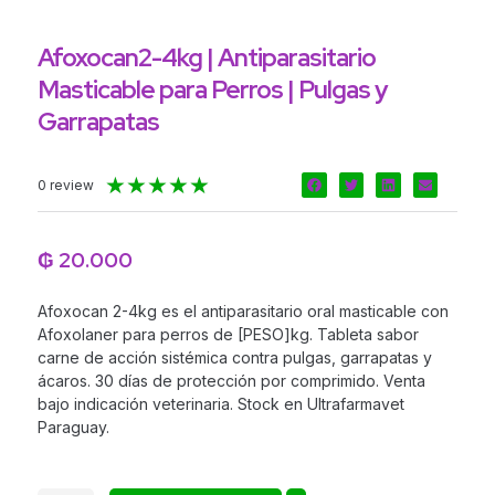
Afoxocan2-4kg | Antiparasitario
Masticable para Perros | Pulgas y
Garrapatas
Valorado
★
★
★
★
★
0 review
con
5
de
₲
20.000
5
Afoxocan 2-4kg es el antiparasitario oral masticable con
Afoxolaner para perros de [PESO]kg. Tableta sabor
carne de acción sistémica contra pulgas, garrapatas y
ácaros. 30 días de protección por comprimido. Venta
bajo indicación veterinaria. Stock en Ultrafarmavet
Paraguay.