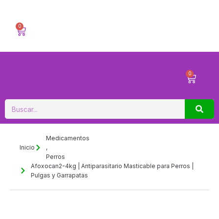
Ir
al
contenido
0
Carrito
Menú
0
Carrito
Buscar
Medicamentos
Inicio
,
Perros
Afoxocan2-4kg | Antiparasitario Masticable para Perros |
Pulgas y Garrapatas