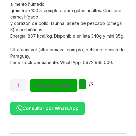
alimento húmedo
grain free 100% completo para gatos adultos. Contiene
carne, hígado
y corazón de pollo, taurina, aceite de pescado (omega
3) y prebióticos.
Energía: 887 kcal/kg. Disponible en lata 340g y mini 85g.
Ultrafarmavet (ultrafarmavet.com.py), petshop técnica de
Paraguay,
tiene stock permanente. WhatsApp: 0972 995 000.
Vitalcan
Añadir al carrito
Balanced
Soufflé
Gato
Adulto
Consultar por WhatsApp
Pollo
340g
cantidad