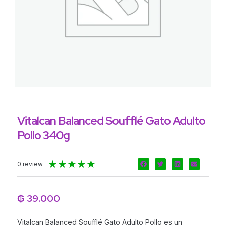
Vitalcan Balanced Soufflé Gato Adulto
Pollo 340g
Valorado
★
★
★
★
★
0 review
con
5
de
₲
39.000
5
Vitalcan Balanced Soufflé Gato Adulto Pollo es un