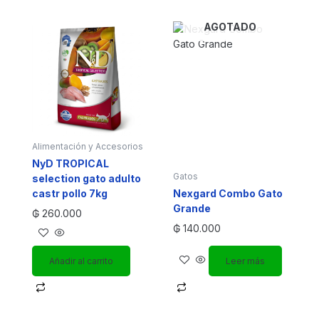
AGOTADO
Alimentación y Accesorios
NyD TROPICAL
Gatos
selection gato adulto
castr pollo 7kg
Nexgard Combo Gato
Grande
₲
260.000
₲
140.000
Añadir al carrito
Leer más