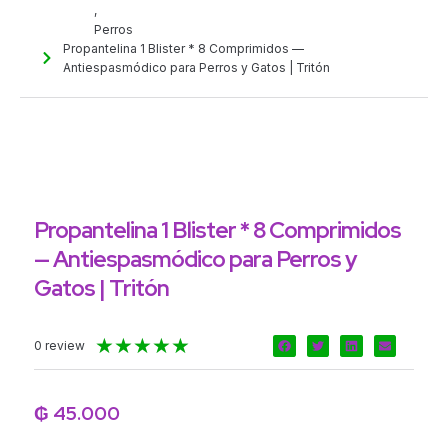
,
Perros
Propantelina 1 Blister * 8 Comprimidos —
Antiespasmódico para Perros y Gatos | Tritón
Propantelina 1 Blister * 8 Comprimidos
— Antiespasmódico para Perros y
Gatos | Tritón
Valorado
★
★
★
★
★
0 review
con
5
de
₲
45.000
5