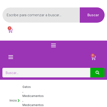
Ir
al
Buscar
contenido
Buscar
0
Carrito
Menú
0
Carrito
Buscar
Gatos
,
Medicamentos
Inicio
,
Medicamentos