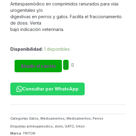
Antiespasmódico en comprimidos ranurados para vías
urogenitales y/o
digestivas en perros y gatos. Facilita el fraccionamiento
de dosis. Venta
bajo indicación veterinaria.
Propantelina
Disponibilidad:
1 disponibles
1
Blister
Añadir al carrito
*
8
Comprimidos
—
Consultar por WhatsApp
Antiespasmódico
para
Perros
y
Gatos
Categorías
Gatos
,
Medicamentos
,
Medicamentos
,
Perros
|
Etiquetas
antiespamodico
,
dolor
,
GATO
,
triton
Tritón
Marca:
TRITON