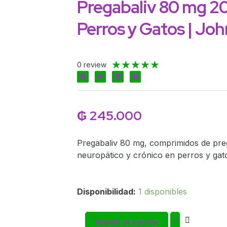
Pregabaliv 80 mg 2
Perros y Gatos | Joh
Valorado
★
★
★
★
★
0 review
con
5
de
5
₲
245.000
Pregabaliv 80 mg, comprimidos de preg
neuropático y crónico en perros y gato
Pregabaliv
Disponibilidad:
1 disponibles
80
mg
Añadir al carrito