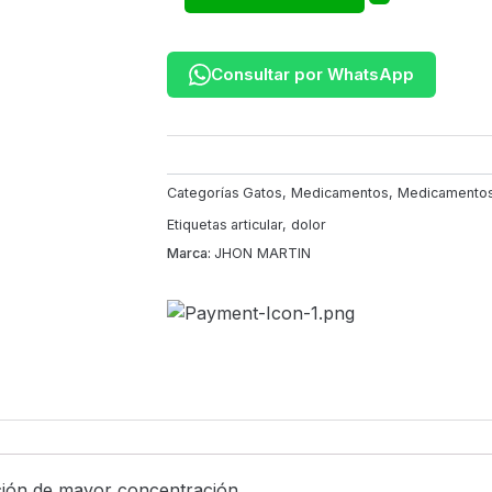
20
Comprimidos
—
Consultar por WhatsApp
para
Perros
y
Gatos
|
Categorías
Gatos
,
Medicamentos
,
Medicamento
John
Etiquetas
articular
,
dolor
Martin
Marca:
JHON MARTIN
cantidad
ción de mayor concentración