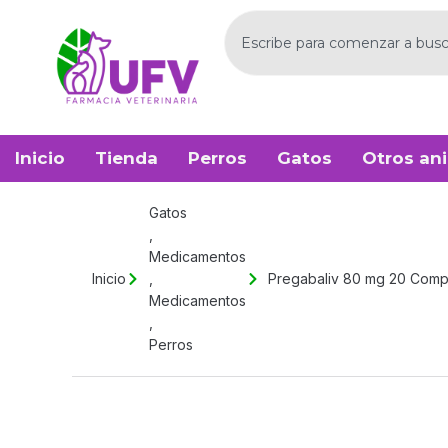
Ir
Buscar
al
contenido
Inicio
Tienda
Perros
Gatos
Otros an
Gatos
,
Medicamentos
Inicio
,
Pregabaliv 80 mg 20 Compr
Medicamentos
,
Perros