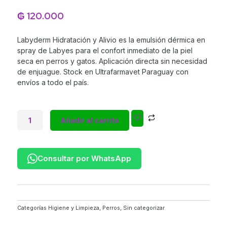
5
de
₲
120.000
5
Labyderm Hidratación y Alivio es la emulsión dérmica en
spray de Labyes para el confort inmediato de la piel
seca en perros y gatos. Aplicación directa sin necesidad
de enjuague. Stock en Ultrafarmavet Paraguay con
envíos a todo el país.
Labyderm
Añadir al carrito
Hidratación
y
Alivio
Spray
Consultar por WhatsApp
|
Emulsión
Dérmica
para
Categorías
Higiene y Limpieza
,
Perros
,
Sin categorizar
Piel
Seca