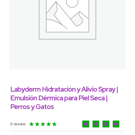
Labyderm Hidratación y Alivio Spray |
Emulsión Dérmica para Piel Seca |
Perros y Gatos
Valorado
★
★
★
★
★
0 review
con