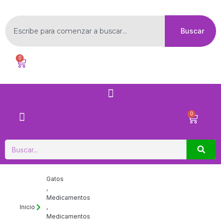
Ir
al
Buscar
contenido
Buscar
0
Carrito
Menú
0
Carrito
Buscar
Gatos
,
Medicamentos
Inicio
,
Medicamentos