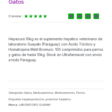
Gatos
Valorado
★
★
★
★
★
0 review
con
5
de
5
Hepacura 10kg es el suplemento hepático veterinario de
laboratorio Guayaki (Paraguay) con Ácido Tióctico y
Homatropina Metil Bromuro. 100 comprimidos para perros
y gatos de hasta 10kg. Stock en Ultrafarmavet con envío
a todo Paraguay.
Categorías
Gatos
,
Medicamentos
,
Medicamentos
,
Perros
Etiquetas
hepatoprotector
,
protector hepatico
Marca:
LABORATORIO GUAYAKI