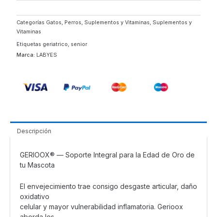
|
Geriátrico
Perros
Categorías
Gatos
,
Perros
,
Suplementos y Vitaminas
,
Suplementos y
Vitaminas
y
Gatos
Etiquetas
geriatrico
,
senior
|
Marca:
LABYES
Labyes
cantidad
Descripción
GERIOOX® — Soporte Integral para la Edad de Oro de
tu Mascota
El envejecimiento trae consigo desgaste articular, daño
oxidativo
celular y mayor vulnerabilidad inflamatoria. Gerioox
aborda los