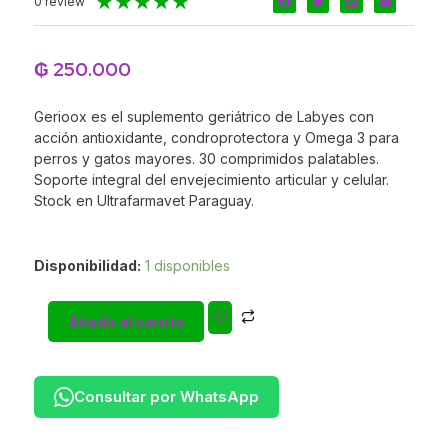
Valorado
★
★
★
★
★
0 review
con
5
de
₲
250.000
5
Gerioox es el suplemento geriátrico de Labyes con
acción antioxidante, condroprotectora y Omega 3 para
perros y gatos mayores. 30 comprimidos palatables.
Soporte integral del envejecimiento articular y celular.
Stock en Ultrafarmavet Paraguay.
Gerioox
Disponibilidad:
1 disponibles
Comprimidos
|
Añadir al carrito
Antioxidante
+
Condroprotector
+
Consultar por WhatsApp
Omega
3