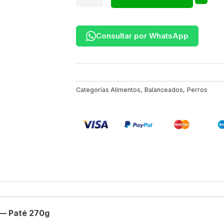
Care
Obesidade
Para
Consultar por WhatsApp
Perros
pate
270
gr
cantidad
Categorías
Alimentos
,
Balanceados
,
Perros
 — Paté 270g