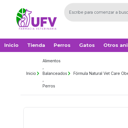
Ir
Buscar
al
contenido
Inicio
Tienda
Perros
Gatos
Otros an
Alimentos
,
Inicio
Balanceados
Fórmula Natural Vet Care Ob
,
Perros