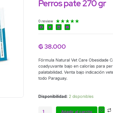
Perros pate 270 gr
Valorado
★
★
★
★
★
0 review
con
5
de
5
₲
38.000
Fórmula Natural Vet Care Obesidade C
coadyuvante bajo en calorías para per
palatabilidad. Venta bajo indicación ve
todo Paraguay.
Fórmula
Disponibilidad:
2 disponibles
Natural
Vet
Añadir al carrito