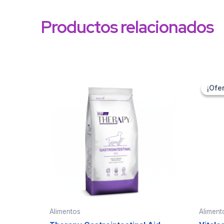
Productos relacionados
¡Ofer
¡Ofer
Alimentos
Aliment