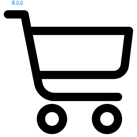
₲
0
0