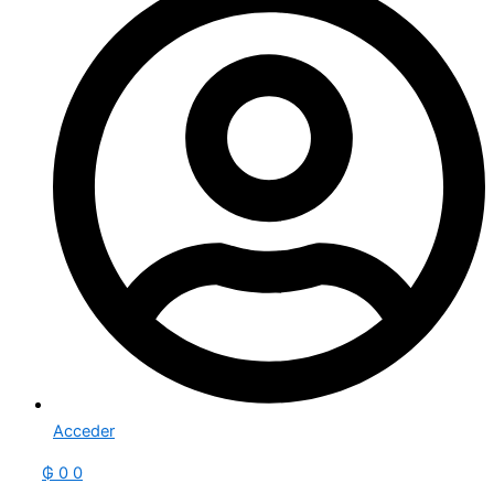
Acceder
₲
0
0