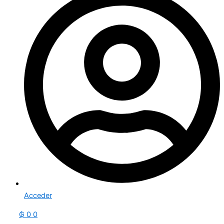
Acceder
₲
0
0