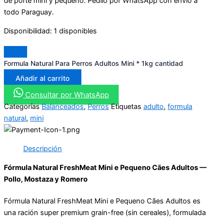
de porte mini y pequeño. Pedilo por WhatsApp con envío a
todo Paraguay.
Disponibilidad:
1 disponibles
Formula Natural Para Perros Adultos Mini * 1kg cantidad
Añadir al carrito
Consultar por WhatsApp
Categorías
Balanceados
,
Perros
Etiquetas
adulto
,
formula
natural
,
mini
Descripción
Fórmula Natural FreshMeat Mini e Pequeno Cães Adultos —
Pollo, Mostaza y Romero
Fórmula Natural FreshMeat Mini e Pequeno Cães Adultos es
una ración super premium grain-free (sin cereales), formulada