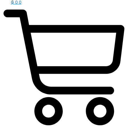
₲
0
0