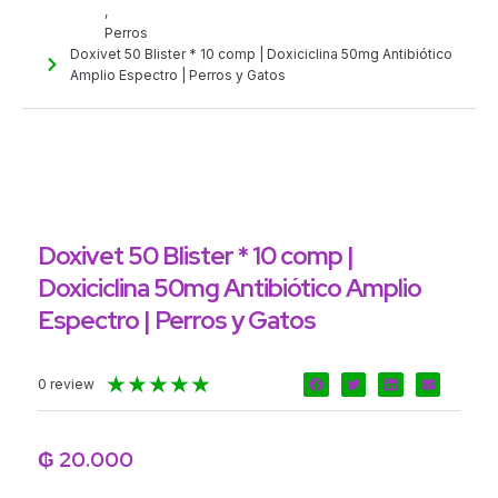
,
Perros
Doxivet 50 Blister * 10 comp | Doxiciclina 50mg Antibiótico
Amplio Espectro | Perros y Gatos
Doxivet 50 Blister * 10 comp |
Doxiciclina 50mg Antibiótico Amplio
Espectro | Perros y Gatos
Valorado
★
★
★
★
★
0 review
con
5
de
₲
20.000
5