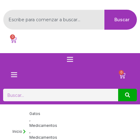
Ir
al
Buscar
contenido
Buscar
0
Carrito
Menú
0
Carrito
Buscar
Gatos
,
Medicamentos
Inicio
,
Medicamentos