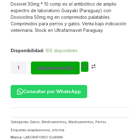
Doxivet 50mg * 10 comp es el antibiótico de amplio
espectro de laboratorio Guayaki (Paraguay) con
Doxiciclina 50mg mg en comprimidos palatables.
Comprimidos para perros y gatos. Venta bajo indicación
veterinaria. Stock en Ultrafarmavet Paraguay.
Doxivet
Disponibilidad:
100 disponibles
50
Blister
Añadir al carrito
*
10
comp
|
Consultar por WhatsApp
Doxiciclina
50mg
Antibiótico
Amplio
Espectro
Categorías
Gatos
,
Medicamentos
,
Medicamentos
,
Perros
|
Etiquetas
anaplasmosis
,
erlichia
Perros
Marca:
LABORATORIO GUAYAKI