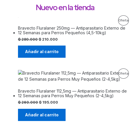
Nuevo en la tienda
Oferta
Bravecto Fluralaner 250mg — Antiparasitario Externo de
12 Semanas para Perros Pequeños (4,5-10kg)
₲
280.000
₲
210.000
O
Añadir al carrito
Oferta
Bravecto Fluralaner 112,5mg — Antiparasitario Externo de
O
12 Semanas para Perros Muy Pequeños (2-4,5kg)
₲
260.000
₲
195.000
Añadir al carrito